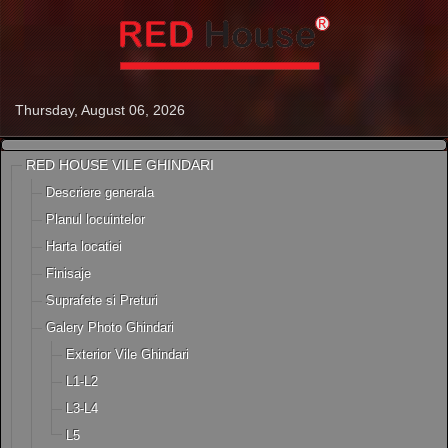
Thursday, August 06, 2026
RED HOUSE VILE GHINDARI
Descriere generala
Planul locuintelor
Harta locatiei
Finisaje
Suprafete si Preturi
Galery Photo Ghindari
Exterior Vile Ghindari
L1-L2
L3-L4
L5