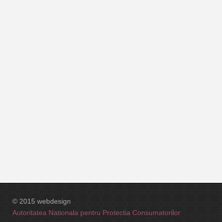
More Articles ...
Instalatii termice RH2
Descriere generala Red House 2
Planul locuintelor Red House 2
Harta locatiei Red House 2
Subcategories
Galery Photo Red House 2
© 2015 webdesign
Autoritatea Nationala pentru Protectia Consumatorilor