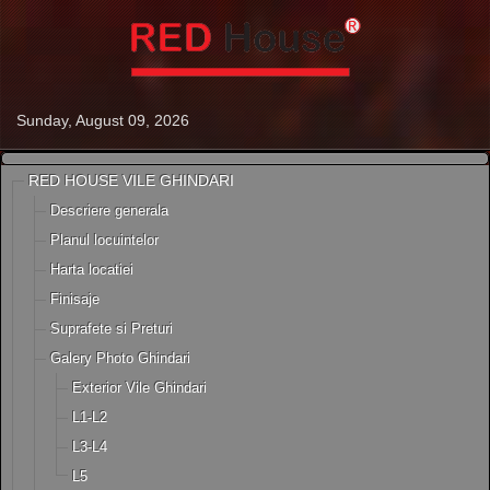
Sunday, August 09, 2026
RED HOUSE VILE GHINDARI
Descriere generala
Planul locuintelor
Harta locatiei
Finisaje
Suprafete si Preturi
Galery Photo Ghindari
Exterior Vile Ghindari
L1-L2
L3-L4
L5